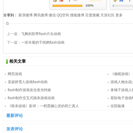
100%
分享到：
新浪微博
腾讯微博
微信
QQ空间
搜狐微博
百度搜藏
天涯社区
更多
上一篇：
飞舞的彩带flash片头动画
下一篇：
一排吊着的千纸鹤flash动画
相关文章
网页游戏
《催眠游戏》
圣诞拼雪人游戏flash动画
游戏人物女战士
flash制作游戏攻击发光特效
拿锤子游戏人物
flash制作交互式插杀游戏动画
星际电子游戏M
《暗杀游戏》影评：一档震撼心灵的死亡真人
住院输液
最新评论
发表评论