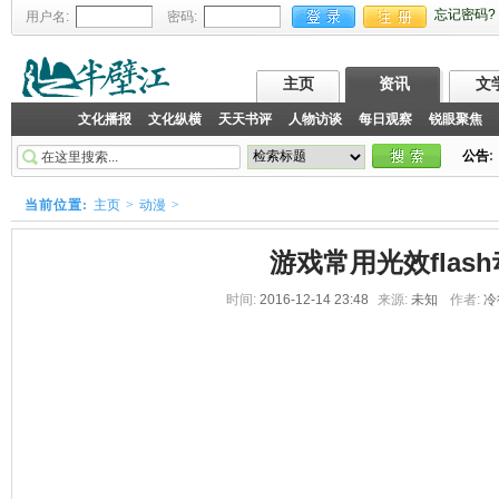
忘记密码?
用户名:
密码:
主页
资讯
文
文化播报
文化纵横
天天书评
人物访谈
每日观察
锐眼聚焦
公告
:
当前位置:
主页
>
动漫
>
游戏常用光效flas
时间:
2016-12-14 23:48
来源:
未知
作者:
冷