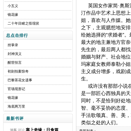
英国女作家简·奥斯
小五义
汀作品中艺术上思想上
镜花缘
姐，喜欢与人作媒。她
二十年目睹之怪现状
之下，主观臆想地安排
给她选择的“求婚者”
总点击排行
最大的地主兼地方官奈
拊掌录
先生的，最后两人都找
封神演义
婚姻与财产、社会地位
醒世恒言
玛家庭女教师泰勒小姐
主义成分增多，戏剧成
初刻拍案惊奇
生。
巴黎茶花女遗事
或许没有那部小说
官场现形记
是一部匠心西独具的天
镜花缘
同时，不是恰到好处地
海底两万里
智、毫不妥协的态度、
手法歌颂真、善、美，
最新书评
类似之处的人们。
塞上奇缘：日食篇
游客
评论