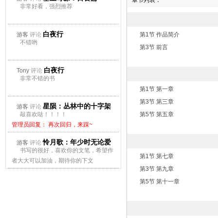
章节列表：
非常好看，强烈推荐
白夜行
游客
评论
第1节 作品简介
不错哟
第3节 前言
白夜行
Tony
评论
非常不错的书
第1节 第一章
第3节 第三章
星陨：丛林中的十字架
游客
评论
敲喜欢哒！！！！
第5节 第五章
管理员回复： 再次回归，来踩~
怜月歌：年少时无论爱
游客
评论
书写的很好，喜欢你的文笔，希望作
上谁都会痛
第1节 第七章
者大大可以加油，期待你的下文
第3节 第九章
管理员回复： 再次回归，来踩~
第5节 第十一章