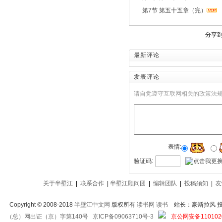
第7节 第五十五章（完）
分享
最新评论
发表评论
请自觉遵守互联网相关的政策法
表情:
验证码:
关于半壁江
|
联系合作
|
半壁江顾问团
|
编辑团队
|
投稿须知
|
友
Copyright
©
2008-2018
半壁江中文网
版权所有
读书网
读书
站长：豪斯拉风 投稿信箱
（总）网出证（京）字第140号
京ICP备09063710号-3
京公网安备1101020