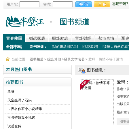
忘记密码?
用户名:
密码:
青春校园
婚恋家庭
职场励志
官场财经
都市言情
军
全部书籍
新书速递：
[
我的职场回忆录
]
[
桃花源记
]
[
读破大自然谜底
当前位置：
图书频道
>
综合其他
>
经典文学名著
> 爱玛：热情不等于激情
本月热门图书
图书信息：
爱玛
推荐图书
作者：
单身
图书状态
天空坐满了石头
出版公
世界名作家小小说精华
最新章
司各特短篇小说选
图书
说岳全传