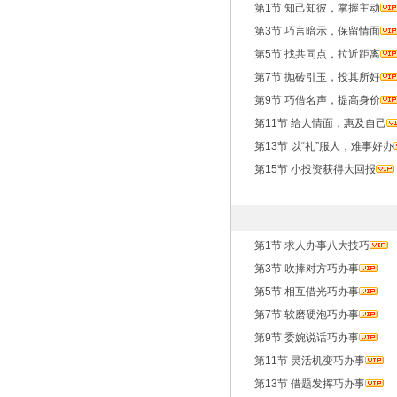
第1节 知己知彼，掌握主动
第3节 巧言暗示，保留情面
第5节 找共同点，拉近距离
第7节 抛砖引玉，投其所好
第9节 巧借名声，提高身价
第11节 给人情面，惠及自己
第13节 以“礼”服人，难事好办
第15节 小投资获得大回报
第1节 求人办事八大技巧
第3节 吹捧对方巧办事
第5节 相互借光巧办事
第7节 软磨硬泡巧办事
第9节 委婉说话巧办事
第11节 灵活机变巧办事
第13节 借题发挥巧办事