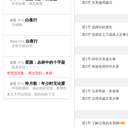
第3节 关系越用越活
非常好看，强烈推荐
白夜行
游客
评论
不错哟
第1节 选择你的朋友
第3节 借朋友之力成就人生事
白夜行
Tony
评论
非常不错的书
第1节 同学关系成大事
星陨：丛林中的十字架
游客
评论
第3节 有效使用同学关系
敲喜欢哒！！！！
管理员回复： 再次回归，来踩~
怜月歌：年少时无论爱
游客
评论
书写的很好，喜欢你的文笔，希望作
第1节 沾亲带故，多条路
上谁都会痛
者大大可以加油，期待你的下文
第3节 活用亲戚关系办事
管理员回复： 再次回归，来踩~
第1节 了解父母的关系网