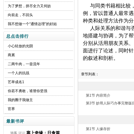
与同类书籍相比较
为了梦想，拼尽全力又何妨
例，皆以普通人最常遇
向前走，不回头
种类和处理方法作为分
我不想做一个“通情达理”的好姑
人际关系的和谐与
地搭建与协调，为了帮
总点击排行
分别从活用朋友关系、
小心轻放的光阴
面进行了论述，同时针
商累
的叙述和剖析。
二两牛肉，一壶流年
一个人的抗战
章节列表：
艺举成名1
你若不勇敢，谁替你坚强
第1节 内容简介
我的圈子我做主
第3节 妙用人际巧办事完整版
官界
最新书评
第1节 人缘存折
塞上奇缘：日食篇
游客
评论