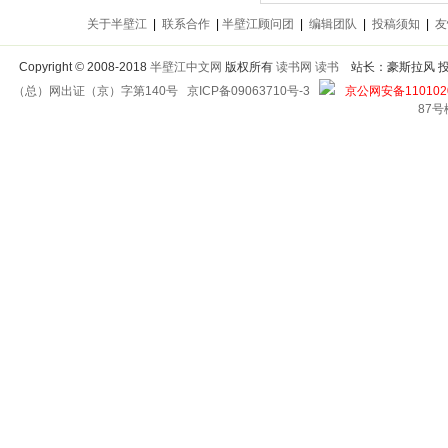
关于半壁江
|
联系合作
|
半壁江顾问团
|
编辑团队
|
投稿须知
|
友
Copyright
©
2008-2018
半壁江中文网
版权所有
读书网
读书
站长：豪斯拉风 投稿信箱
（总）网出证（京）字第140号
京ICP备09063710号-3
京公网安备1101020
87