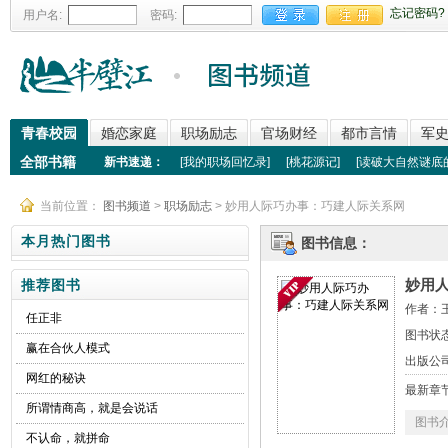
忘记密码?
用户名:
密码:
青春校园
婚恋家庭
职场励志
官场财经
都市言情
军
全部书籍
新书速递：
[
我的职场回忆录
]
[
桃花源记
]
[
读破大自然谜底
当前位置：
图书频道
>
职场励志
> 妙用人际巧办事：巧建人际关系网
本月热门图书
图书信息：
妙用
推荐图书
作者：
任正非
图书状态
赢在合伙人模式
出版公
网红的秘诀
最新章
所谓情商高，就是会说话
图书
不认命，就拼命