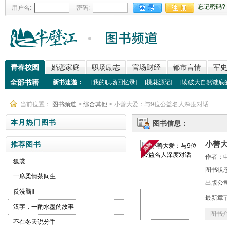
忘记密码?
用户名:
密码:
青春校园
婚恋家庭
职场励志
官场财经
都市言情
军
全部书籍
新书速递：
[
我的职场回忆录
]
[
桃花源记
]
[
读破大自然谜底
当前位置：
图书频道
>
综合其他
> 小善大爱：与9位公益名人深度对话
本月热门图书
图书信息：
小善
推荐图书
作者：
狐裳
图书状
一席柔情茶间生
出版公
反洗脑Ⅱ
最新章
汉字，一酌水墨的故事
图书
不在冬天说分手