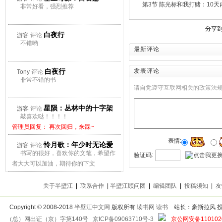
第3节 陈光标和我打赌：10
非常好看，强烈推荐
分享
白夜行
游客
评论
不错哟
最新评论
白夜行
发表评论
Tony
评论
非常不错的书
请自觉遵守互联网相关的政策法
星陨：丛林中的十字架
游客
评论
敲喜欢哒！！！！
管理员回复： 再次回归，来踩~
表情:
怜月歌：年少时无论爱
游客
评论
书写的很好，喜欢你的文笔，希望作
验证码:
上谁都会痛
者大大可以加油，期待你的下文
管理员回复： 再次回归，来踩~
关于半壁江
|
联系合作
|
半壁江顾问团
|
编辑团队
|
投稿须知
|
友
Copyright
©
2008-2018
半壁江中文网
版权所有
读书网
读书
站长：豪斯拉风 投稿信箱
（总）网出证（京）字第140号
京ICP备09063710号-3
京公网安备1101020