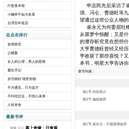
申志民先后采访了
疗愈美术馆
强、冯仑、曹德旺等九
小确幸不如大欢喜
望通过这些公众人物的
台湾百年老店
崔永元为何委屈吐
从噩梦中惊醒；又是什
总点击排行
的濮存昕究竟在想些什
首席医官
大亨曹德旺曾经又经历
公猪案
亨收获了那些喜悦？又
女人的心理，男人的思维
本书，明星大亨告诉你
重生手记
章节列表：
岁月静好 现世安稳
不为遇见，只为远方
第1节 内容简介
不纠结过去，不忧心未来
第3节 编辑推荐
人性本色
最新书评
第1节 崔永元：不愿视辱如常
塞上奇缘：日食篇
游客
评论