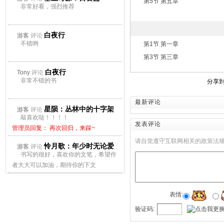
第5节 第五章
非常好看，强烈推荐
白夜行
游客
评论
不错哟
第1节 第一章
第3节 第三章
白夜行
Tony
评论
非常不错的书
分享
最新评论
星陨：丛林中的十字架
游客
评论
敲喜欢哒！！！！
发表评论
管理员回复： 再次回归，来踩~
请自觉遵守互联网相关的政策法
怜月歌：年少时无论爱
游客
评论
书写的很好，喜欢你的文笔，希望作
上谁都会痛
者大大可以加油，期待你的下文
管理员回复： 再次回归，来踩~
表情:
验证码: