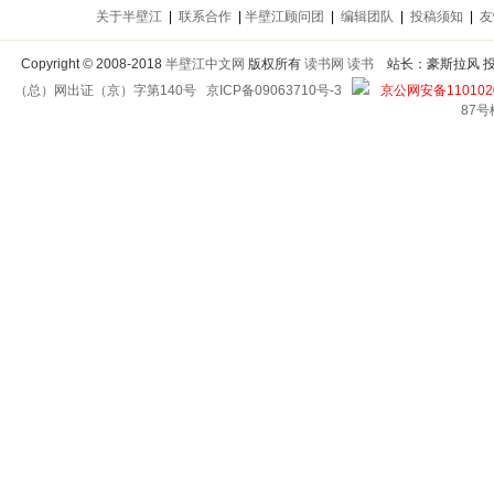
关于半壁江
|
联系合作
|
半壁江顾问团
|
编辑团队
|
投稿须知
|
友
Copyright
©
2008-2018
半壁江中文网
版权所有
读书网
读书
站长：豪斯拉风 投稿信箱
（总）网出证（京）字第140号
京ICP备09063710号-3
京公网安备1101020
87