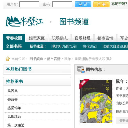
忘记密码?
用户名:
密码:
青春校园
婚恋家庭
职场励志
官场财经
都市言情
军
全部书籍
新书速递：
[
我的职场回忆录
]
[
桃花源记
]
[
读破大自然谜底
当前位置：
图书频道
>
都市言情
> 鼠年：重新拥抱所有亲人和朋友
本月热门图书
图书信息：
鼠年
推荐图书
作者：
凤囚凰
图书状
锁茜香
出版公
盛爱锦年
最新章
凤歇瑶台
图书
第二次邂逅