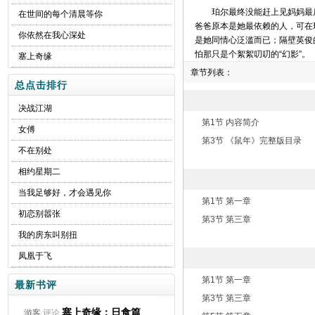
珀尔最终没能赶上见妈妈最
在世间的每个清晨等你
爸爸原本是她最依赖的人，可在
你依然在我心深处
是她同情心泛滥而已；隔壁英俊
怕那只是个絮絮叨叨的“幻影”。
塞上奇缘
章节列表：
总点击排行
决战江湖
第1节 内容简介
女傅
第3节 《鼠年》完整版目录
不在别处
相约星期二
当我足够好，才会遇见你
第1节 第一章
初恋别嚣张
第3节 第三章
我的房东叫别扭
凤凰于飞
第1节 第一章
最新书评
第3节 第三章
塞上奇缘：日食篇
游客
评论