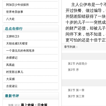
主人公伊布是一个
阿加莎少年侦探所
开过快餐、做过编导，
世界奇异故事
并阴差阳错获得了一块
八大处
十岁的儿子一一突然成
的财产还债，却被儿子
总点击排行
间停下来，他不知道，
王牌特卫3
更可怕的还是十倍于正
天朝名捕3天曜变
章节列表：
一个退伍兵的奇闻笔录
赤裸裸记
第1节 内容简介
凤凰盗
第3节 序
村里那点事儿
大采捕
古瓷谜云
第1节 第一章
最新书评
第3节 第三章
塞上奇缘：日食篇
游客
评论