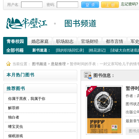
忘记密码?
用户名:
密码:
青春校园
婚恋家庭
职场励志
官场财经
都市言情
军
全部书籍
新书速递：
[
我的职场回忆录
]
[
桃花源记
]
[
读破大自然谜底
当前位置：
图书频道
>
悬疑推理
> 暂停时间的手表：一封父亲写给儿子的情
本月热门图书
图书信息：
暂停
推荐图书
作者：
你属于黑夜，我属于你
图书状态
解罪师
出版公
独白者
最新章
嗜宝灵虫
图书
催眠游戏