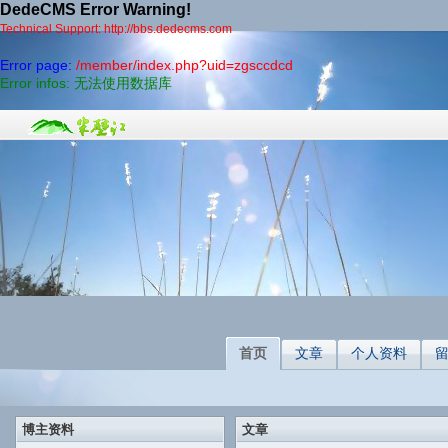
DedeCMS Error Warning!
Technical Support: http://bbs.dedecms.com
Error page:
/member/index.php?uid=zgsccdcd
Error infos: 无法使用数据库
首页
文章
个人资料
博主资料
文章