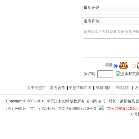
最新评论
发表评论
请自觉遵守互联网相关的政策法
表情:
验证码:
关于半壁江
|
联系合作
|
半壁江顾问团
|
编辑团队
|
投稿须知
|
友
Copyright
©
2008-2018
半壁江中文网
版权所有
读书网
读书
站长：豪斯拉风 投稿信箱
（总）网出证（京）字第140号
京ICP备09063710号-3
京公网安备1101020
87