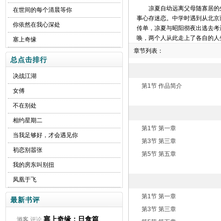
凉夏自幼远离父母随寡居的
在世间的每个清晨等你
事心存迷恋。中学时遇到从北京
你依然在我心深处
传单，凉夏与昭阳彻夜出逃去考
唤，两个人从此走上了各自的人
塞上奇缘
章节列表：
总点击排行
决战江湖
第1节 作品简介
女傅
不在别处
相约星期二
第1节 第一章
当我足够好，才会遇见你
第3节 第三章
初恋别嚣张
第5节 第五章
我的房东叫别扭
凤凰于飞
第1节 第一章
最新书评
第3节 第三章
塞上奇缘：日食篇
游客
评论