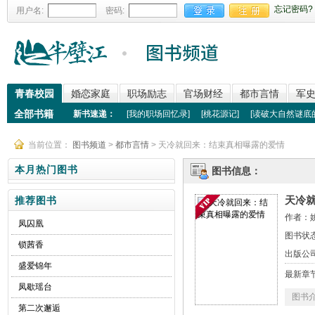
忘记密码?
用户名:
密码:
青春校园
婚恋家庭
职场励志
官场财经
都市言情
军
全部书籍
新书速递：
[
我的职场回忆录
]
[
桃花源记
]
[
读破大自然谜底
当前位置：
图书频道
>
都市言情
> 天冷就回来：结束真相曝露的爱情
本月热门图书
图书信息：
天冷
推荐图书
作者：
凤囚凰
图书状态
锁茜香
出版公
盛爱锦年
最新章
凤歇瑶台
图书
第二次邂逅