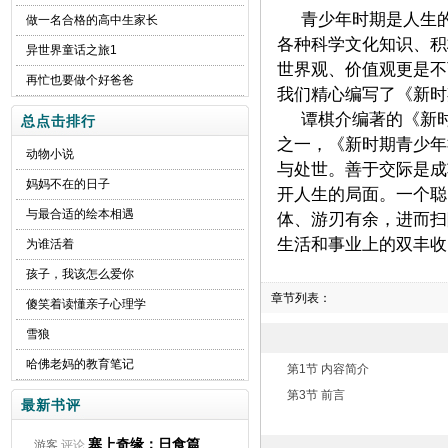
青少年时期是人生
做一名合格的高中生家长
各种科学文化知识、积
异世界童话之旅1
世界观、价值观更是不
再忙也要做个好爸爸
我们精心编写了《新
谭棋介编著的《新
总点击排行
之一，《新时期青少年
动物小说
与处世。善于交际是成
妈妈不在的日子
开人生的局面。一个聪
与最合适的绘本相遇
体、游刃有余，进而扫
生活和事业上的双丰收
为谁活着
孩子，我该怎么爱你
章节列表：
傻笑着读懂亲子心理学
雪狼
哈佛老妈的教育笔记
第1节 内容简介
第3节 前言
最新书评
塞上奇缘：日食篇
游客
评论