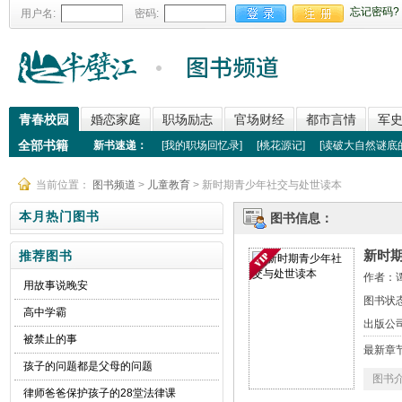
忘记密码?
用户名:
密码:
青春校园
婚恋家庭
职场励志
官场财经
都市言情
军
全部书籍
新书速递：
[
我的职场回忆录
]
[
桃花源记
]
[
读破大自然谜底
当前位置：
图书频道
>
儿童教育
> 新时期青少年社交与处世读本
本月热门图书
图书信息：
新时
推荐图书
作者：
用故事说晚安
图书状态
高中学霸
出版公
被禁止的事
最新章
孩子的问题都是父母的问题
图书
律师爸爸保护孩子的28堂法律课