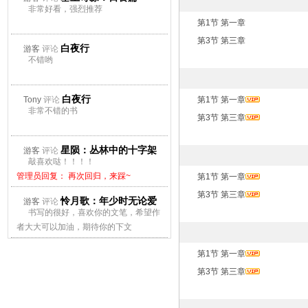
非常好看，强烈推荐
第1节 第一章
第3节 第三章
白夜行
游客
评论
不错哟
白夜行
Tony
评论
第1节 第一章
非常不错的书
第3节 第三章
星陨：丛林中的十字架
游客
评论
敲喜欢哒！！！！
管理员回复： 再次回归，来踩~
第1节 第一章
第3节 第三章
怜月歌：年少时无论爱
游客
评论
书写的很好，喜欢你的文笔，希望作
上谁都会痛
者大大可以加油，期待你的下文
管理员回复： 再次回归，来踩~
第1节 第一章
第3节 第三章