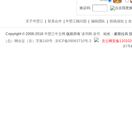
验证码:
关于半壁江
|
联系合作
|
半壁江顾问团
|
编辑团队
|
投稿须知
|
友
Copyright
©
2008-2018
半壁江中文网
版权所有
读书网
读书
站长：豪斯拉风 投稿信箱
（总）网出证（京）字第140号
京ICP备09063710号-3
京公网安备1101020
87