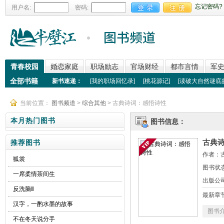
忘记密码?
用户名:
密码:
青春校园
婚恋家庭
职场励志
官场财经
都市言情
军
全部书籍
新书速递：
[
我的职场回忆录
]
[
桃花源记
]
[
读破大自然谜底
当前位置：
图书频道
>
综合其他
> 古典诗词：感悟诗性
本月热门图书
图书信息：
古典
推荐图书
作者：
狐裳
图书状态
一席柔情茶间生
出版公
反洗脑Ⅱ
最新章
汉字，一酌水墨的故事
图书
不在冬天说分手