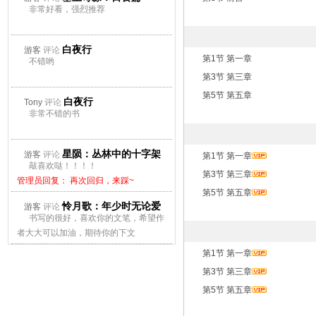
非常好看，强烈推荐
白夜行
游客
评论
第1节 第一章
不错哟
第3节 第三章
第5节 第五章
白夜行
Tony
评论
非常不错的书
星陨：丛林中的十字架
游客
评论
第1节 第一章
敲喜欢哒！！！！
第3节 第三章
管理员回复： 再次回归，来踩~
第5节 第五章
怜月歌：年少时无论爱
游客
评论
书写的很好，喜欢你的文笔，希望作
上谁都会痛
者大大可以加油，期待你的下文
管理员回复： 再次回归，来踩~
第1节 第一章
第3节 第三章
第5节 第五章