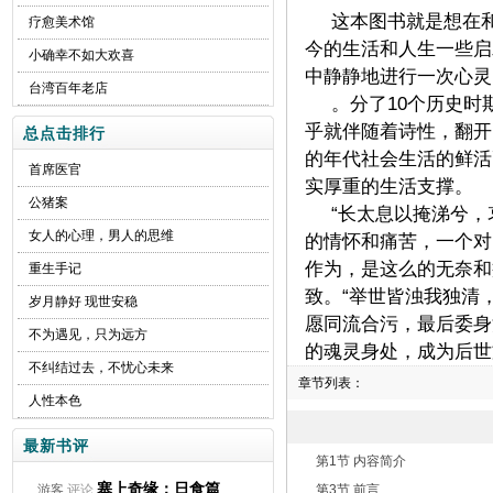
这本图书就是想在
疗愈美术馆
今的生活和人生一些启
小确幸不如大欢喜
中静静地进行一次心灵
台湾百年老店
。分了10个历史
乎就伴随着诗性，翻开
总点击排行
的年代社会生活的鲜活
首席医官
实厚重的生活支撑。
公猪案
“长太息以掩涕兮
女人的心理，男人的思维
的情怀和痛苦，一个对
作为，是这么的无奈和
重生手记
致。“举世皆浊我独清
岁月静好 现世安稳
愿同流合污，最后委身
不为遇见，只为远方
的魂灵身处，成为后世
不纠结过去，不忧心未来
章节列表：
人性本色
最新书评
第1节 内容简介
塞上奇缘：日食篇
游客
评论
第3节 前言